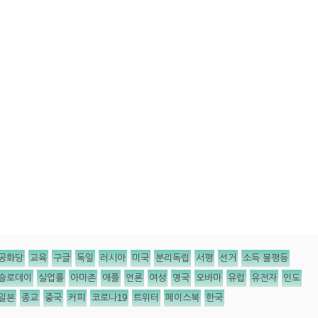
공화당
교육
구글
독일
러시아
미국
분리독립
서평
선거
소득 불평등
슬로데이
실업률
아마존
애플
언론
여성
영국
오바마
유럽
유전자
인도
일본
종교
중국
커피
코로나19
트위터
페이스북
한국