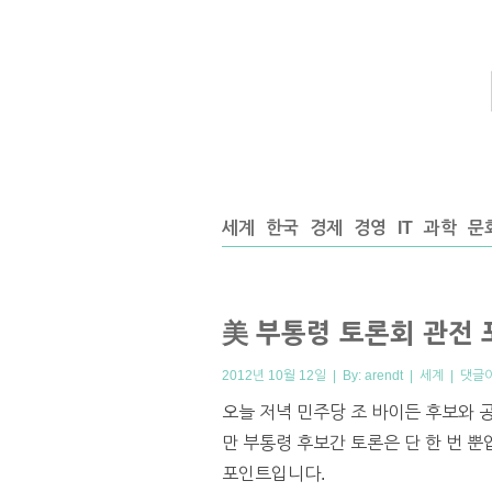
세계
한국
경제
경영
IT
과학
문
美 부통령 토론회 관전 
2012년 10월 12일 | By:
arendt
|
세계
|
댓글
오늘 저녁 민주당 조 바이든 후보와 
만 부통령 후보간 토론은 단 한 번 
포인트입니다.