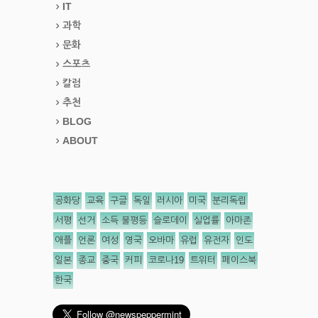
IT
과학
문화
스포츠
칼럼
추천
BLOG
ABOUT
공화당
교육
구글
독일
러시아
미국
분리독립
서평
선거
소득 불평등
슬로데이
실업률
아마존
애플
언론
여성
영국
오바마
유럽
유전자
인도
일본
종교
중국
커피
코로나19
트위터
페이스북
한국