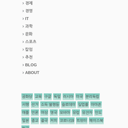
경제
경영
IT
과학
문화
스포츠
칼럼
추천
BLOG
ABOUT
공화당
교육
구글
독일
러시아
미국
분리독립
서평
선거
소득 불평등
슬로데이
실업률
아마존
애플
언론
여성
영국
오바마
유럽
유전자
인도
일본
종교
중국
커피
코로나19
트위터
페이스북