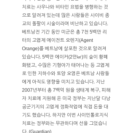
치료는 사우나와 비타민 요법을 병행하는 것
으로 알려져 있는데 많은 사람들은 사이비 종
교의 돌팔이 시술이라며 비난하고 있습니다.
베트남전 기간 동안 미군은 총 7천 5백만 리
터의 고엽제 에이전트 오렌지(Agent
Orange)를 베트남에 살포한 것으로 알려져
있습니다. 5백만 에이커(2만㎢)의 숲이 황폐
화됐고, 수많은 기형아가 태어나는 등 고엽제
로 인한 지하수와 토양 오염은 베트남 사람들
에게 아직도 영향을 미치고 있습니다. 지난
2007년부터 총 7백억 원을 생태계 복구, 피해
자 치료에 지원해 온 미국 정부는 지난달 다낭
공군기지의 고엽제 정화작업에 직접 돈을 대
기도 했습니다. 하지만 이번 사이언톨로지식
치료는 정부와는 무관하다며 선을 그었습니
다. (Guardian)