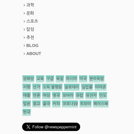
과학
문화
스포츠
칼럼
추천
BLOG
ABOUT
공화당
교육
구글
독일
러시아
미국
분리독립
서평
선거
소득 불평등
슬로데이
실업률
아마존
애플
언론
여성
영국
오바마
유럽
유전자
인도
일본
종교
중국
커피
코로나19
트위터
페이스북
한국