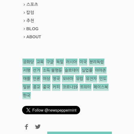
스포츠
칼럼
추천
BLOG
ABOUT
공화당
교육
구글
독일
러시아
미국
분리독립
서평
선거
소득 불평등
슬로데이
실업률
아마존
애플
언론
여성
영국
오바마
유럽
유전자
인도
일본
종교
중국
커피
코로나19
트위터
페이스북
한국