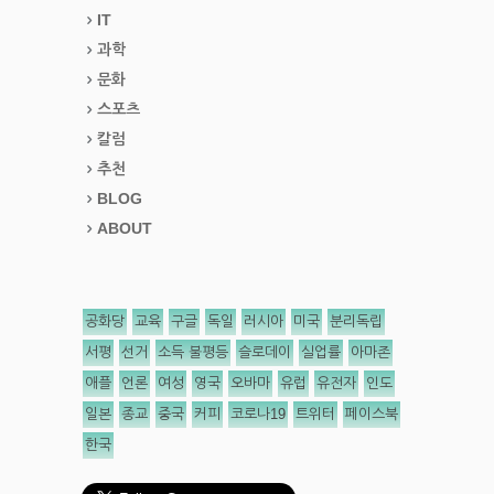
IT
과학
문화
스포츠
칼럼
추천
BLOG
ABOUT
공화당
교육
구글
독일
러시아
미국
분리독립
서평
선거
소득 불평등
슬로데이
실업률
아마존
애플
언론
여성
영국
오바마
유럽
유전자
인도
일본
종교
중국
커피
코로나19
트위터
페이스북
한국