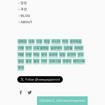
칼럼
추천
BLOG
ABOUT
공화당
교육
구글
독일
러시아
미국
분리독립
서평
선거
소득 불평등
슬로데이
실업률
아마존
애플
언론
여성
영국
오바마
유럽
유전자
인도
일본
종교
중국
커피
코로나19
트위터
페이스북
한국
FEEDBACK
,
2026
NewsPeppermint