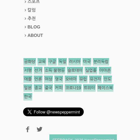
스포츠
칼럼
추천
BLOG
ABOUT
공화당
교육
구글
독일
러시아
미국
분리독립
서평
선거
소득 불평등
슬로데이
실업률
아마존
애플
언론
여성
영국
오바마
유럽
유전자
인도
일본
종교
중국
커피
코로나19
트위터
페이스북
한국