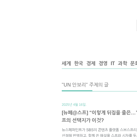
세계
한국
경제
경영
IT
과학
문
"UN 안보리" 주제의 글
2025년 4월 16일.
[뉴페@스프] “이렇게 뒤집을 줄은…
프의 선택지가 이것?
뉴스페퍼민트가 SBS의 콘텐츠 플랫폼 스브스프리
선정해 번역하고, 함께 쓴 해설을 스프와 시차를 두