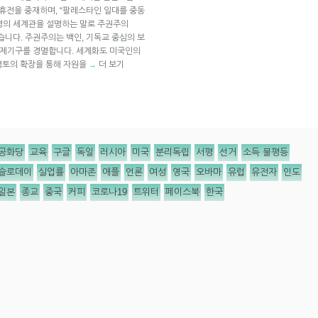
 휴전을 중재하며, “팔레스타인 일대를 중동
령의 세계관을 설명하는 말로 주권주의
 있습니다. 주권주의는 백인, 기독교 중심의 보
국제기구를 경멸합니다. 세계화도 미국인의
영토의 확장을 통해 자원을
더 보기
→
공화당
교육
구글
독일
러시아
미국
분리독립
서평
선거
소득 불평등
슬로데이
실업률
아마존
애플
언론
여성
영국
오바마
유럽
유전자
인도
일본
종교
중국
커피
코로나19
트위터
페이스북
한국