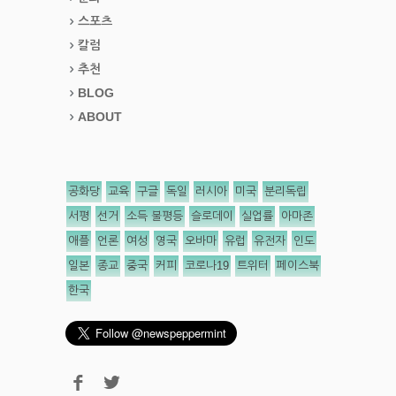
스포츠
칼럼
추천
BLOG
ABOUT
공화당
교육
구글
독일
러시아
미국
분리독립
서평
선거
소득 불평등
슬로데이
실업률
아마존
애플
언론
여성
영국
오바마
유럽
유전자
인도
일본
종교
중국
커피
코로나19
트위터
페이스북
한국