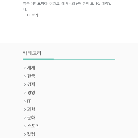
여름 에티오피아, 이라크, 레바논의 난민촌에 보내질 예정입니
다.
더 보기
→
카테고리
세계
한국
경제
경영
IT
과학
문화
스포츠
칼럼