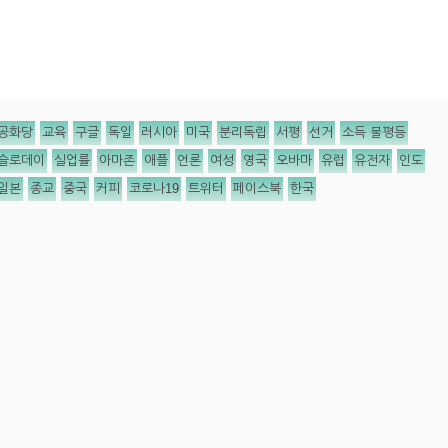
공화당
교육
구글
독일
러시아
미국
분리독립
서평
선거
소득 불평등
슬로데이
실업률
아마존
애플
언론
여성
영국
오바마
유럽
유전자
인도
일본
종교
중국
커피
코로나19
트위터
페이스북
한국