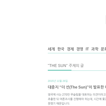
세계
한국
경제
경영
IT
과학
문
"THE SUN" 주제의 글
2015년 11월 26일.
대중지 “더 선(The Sun)”이 발
영국에 사는 270만 무슬림을 대표하는 의견이라
추출한 뒤 여론조사를 진행해야 하는데, 시간에 쫓
못했기 때문입니다.