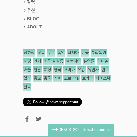
칼럼
추천
BLOG
ABOUT
공화당
교육
구글
독일
러시아
미국
분리독립
서평
선거
소득 불평등
슬로데이
실업률
아마존
애플
언론
여성
영국
오바마
유럽
유전자
인도
일본
종교
중국
커피
코로나19
트위터
페이스북
한국
FEEDBACK
,
2026
NewsPeppermint