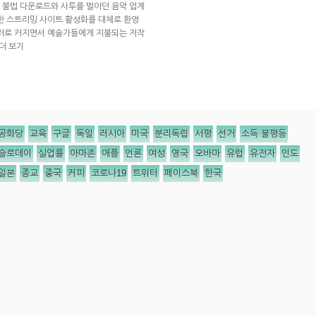
다. 불법 다운로드와 사투를 벌이던 음악 업계
한 스트리밍 사이트 활성화를 대체로 환영
달러로 커지면서 예술가들에게 지불되는 저작
더 보기
공화당
교육
구글
독일
러시아
미국
분리독립
서평
선거
소득 불평등
슬로데이
실업률
아마존
애플
언론
여성
영국
오바마
유럽
유전자
인도
일본
종교
중국
커피
코로나19
트위터
페이스북
한국