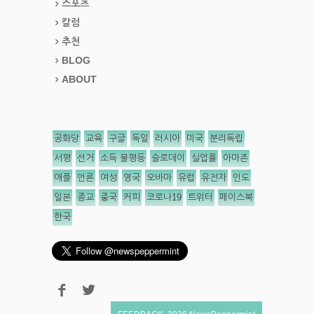
스포츠
칼럼
추천
BLOG
ABOUT
공화당
교육
구글
독일
러시아
미국
분리독립
서평
선거
소득 불평등
슬로데이
실업률
아마존
애플
언론
여성
영국
오바마
유럽
유전자
인도
일본
종교
중국
커피
코로나19
트위터
페이스북
한국