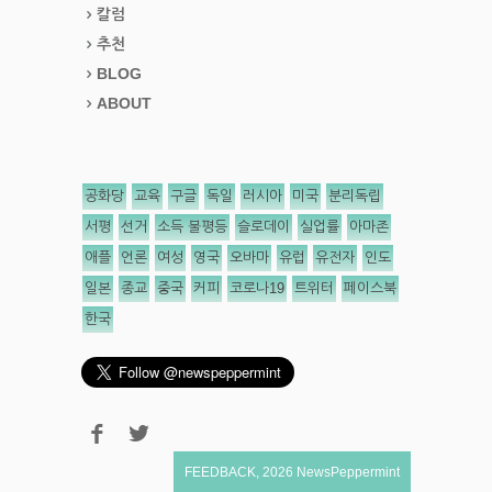
칼럼
추천
BLOG
ABOUT
공화당
교육
구글
독일
러시아
미국
분리독립
서평
선거
소득 불평등
슬로데이
실업률
아마존
애플
언론
여성
영국
오바마
유럽
유전자
인도
일본
종교
중국
커피
코로나19
트위터
페이스북
한국
FEEDBACK
,
2026
NewsPeppermint