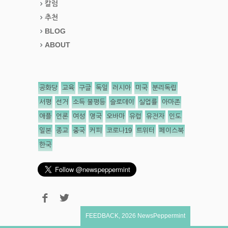
칼럼
추천
BLOG
ABOUT
공화당
교육
구글
독일
러시아
미국
분리독립
서평
선거
소득 불평등
슬로데이
실업률
아마존
애플
언론
여성
영국
오바마
유럽
유전자
인도
일본
종교
중국
커피
코로나19
트위터
페이스북
한국
FEEDBACK
,
2026
NewsPeppermint