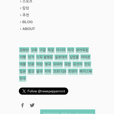
스포츠
칼럼
추천
BLOG
ABOUT
공화당
교육
구글
독일
러시아
미국
분리독립
서평
선거
소득 불평등
슬로데이
실업률
아마존
애플
언론
여성
영국
오바마
유럽
유전자
인도
일본
종교
중국
커피
코로나19
트위터
페이스북
한국