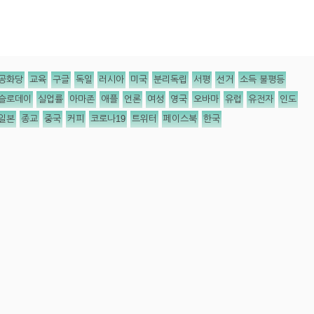
공화당
교육
구글
독일
러시아
미국
분리독립
서평
선거
소득 불평등
슬로데이
실업률
아마존
애플
언론
여성
영국
오바마
유럽
유전자
인도
일본
종교
중국
커피
코로나19
트위터
페이스북
한국