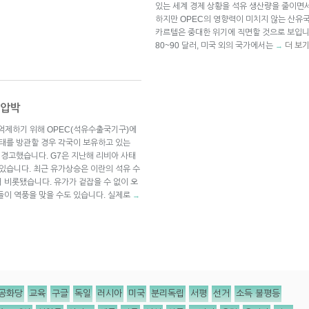
있는 세계 경제 상황을 석유 생산량을 줄이면
하지만 OPEC의 영향력이 미치지 않는 산유
카르텔은 중대한 위기에 직면할 것으로 보입니
80~90 달러, 미국 외의 국가에서는
더 보
→
 압박
 억제하기 위해 OPEC(석유수출국기구)에
사태를 방관할 경우 각국이 보유하고 있는
 경고했습니다. G7은 지난해 리비아 사태
 있습니다. 최근 유가상승은 이란의 석유 수
 비롯됐습니다. 유가가 겉잡을 수 없이 오
들이 역풍을 맞을 수도 있습니다. 실제로
→
공화당
교육
구글
독일
러시아
미국
분리독립
서평
선거
소득 불평등