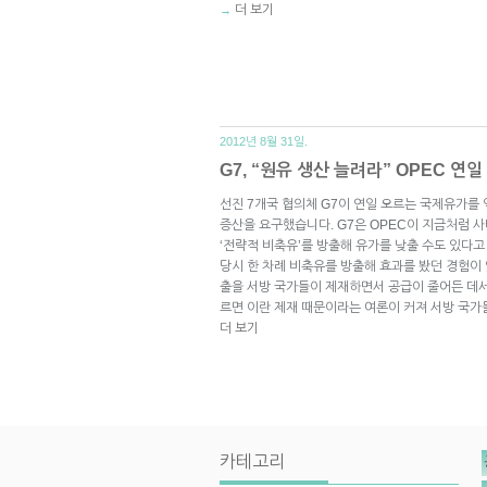
더 보기
→
2012년 8월 31일.
G7, “원유 생산 늘려라” OPEC 연일
선진 7개국 협의체 G7이 연일 오르는 국제유가를
증산을 요구했습니다. G7은 OPEC이 지금처럼 
‘전략적 비축유’를 방출해 유가를 낮출 수도 있다고
당시 한 차례 비축유를 방출해 효과를 봤던 경험이
출을 서방 국가들이 제재하면서 공급이 줄어든 데서
르면 이란 제재 때문이라는 여론이 커져 서방 국가
더 보기
카테고리