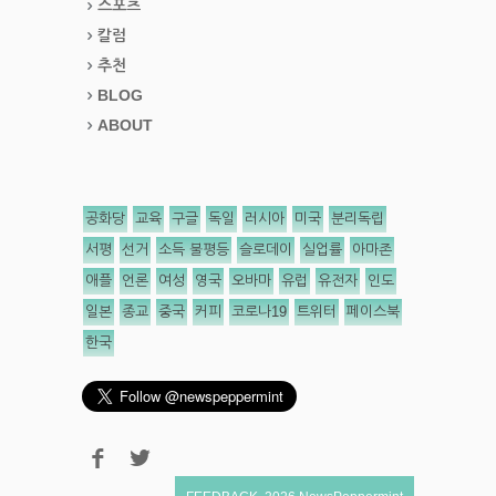
스포츠
칼럼
추천
BLOG
ABOUT
공화당
교육
구글
독일
러시아
미국
분리독립
서평
선거
소득 불평등
슬로데이
실업률
아마존
애플
언론
여성
영국
오바마
유럽
유전자
인도
일본
종교
중국
커피
코로나19
트위터
페이스북
한국