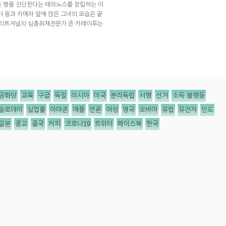
든 병을 진단한다는 테라노스를 창립하는 이
터 등과 카메라 앞에 앉은 그녀의 모습은 끝
스트리트저널의 심층취재전문가 존 카레이루는
공화당
교육
구글
독일
러시아
미국
분리독립
서평
선거
소득 불평등
슬로데이
실업률
아마존
애플
언론
여성
영국
오바마
유럽
유전자
인도
일본
종교
중국
커피
코로나19
트위터
페이스북
한국