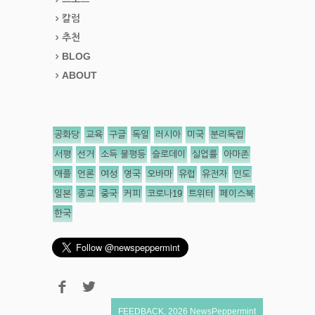
칼럼
추천
BLOG
ABOUT
공화당
교육
구글
독일
러시아
미국
분리독립
서평
선거
소득 불평등
슬로데이
실업률
아마존
애플
언론
여성
영국
오바마
유럽
유전자
인도
일본
종교
중국
커피
코로나19
트위터
페이스북
한국
FEEDBACK
,
2026
NewsPeppermint