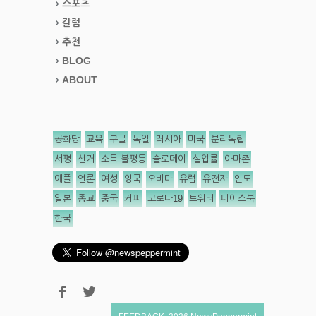
스포츠
칼럼
추천
BLOG
ABOUT
공화당
교육
구글
독일
러시아
미국
분리독립
서평
선거
소득 불평등
슬로데이
실업률
아마존
애플
언론
여성
영국
오바마
유럽
유전자
인도
일본
종교
중국
커피
코로나19
트위터
페이스북
한국