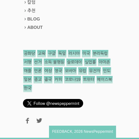
칼럼
추천
BLOG
ABOUT
공화당
교육
구글
독일
러시아
미국
분리독립
서평
선거
소득 불평등
슬로데이
실업률
아마존
애플
언론
여성
영국
오바마
유럽
유전자
인도
일본
종교
중국
커피
코로나19
트위터
페이스북
한국
FEEDBACK
,
2026
NewsPeppermint