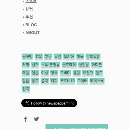
스포츠
칼럼
추천
BLOG
ABOUT
공화당
교육
구글
독일
러시아
미국
분리독립
서평
선거
소득 불평등
슬로데이
실업률
아마존
애플
언론
여성
영국
오바마
유럽
유전자
인도
일본
종교
중국
커피
코로나19
트위터
페이스북
한국