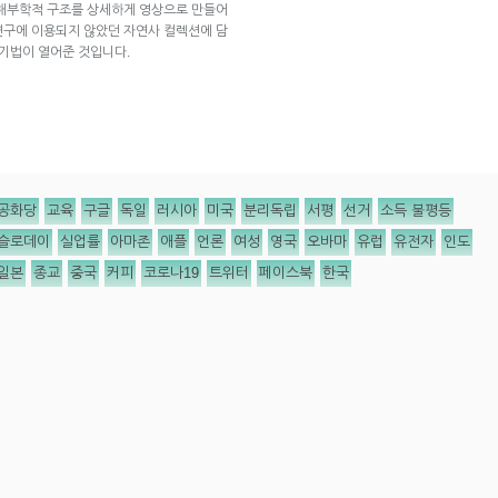
 해부학적 구조를 상세하게 영상으로 만들어
연구에 이용되지 않았던 자연사 컬렉션에 담
상기법이 열어준 것입니다.
공화당
교육
구글
독일
러시아
미국
분리독립
서평
선거
소득 불평등
슬로데이
실업률
아마존
애플
언론
여성
영국
오바마
유럽
유전자
인도
일본
종교
중국
커피
코로나19
트위터
페이스북
한국