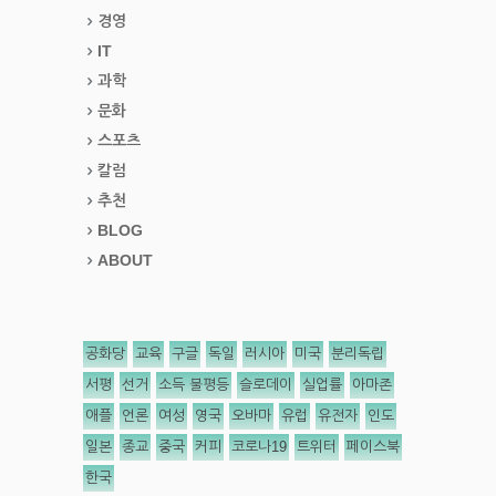
경영
IT
과학
문화
스포츠
칼럼
추천
BLOG
ABOUT
공화당
교육
구글
독일
러시아
미국
분리독립
서평
선거
소득 불평등
슬로데이
실업률
아마존
애플
언론
여성
영국
오바마
유럽
유전자
인도
일본
종교
중국
커피
코로나19
트위터
페이스북
한국