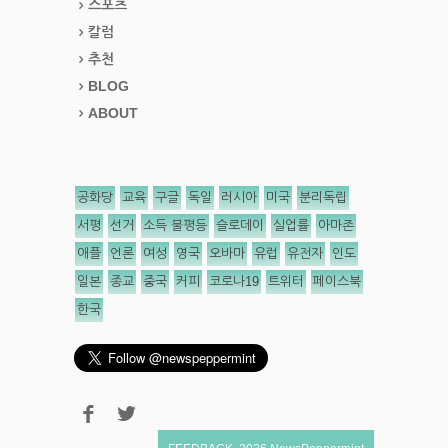
스포츠
칼럼
추천
BLOG
ABOUT
공화당
교육
구글
독일
러시아
미국
분리독립
서평
선거
소득 불평등
슬로데이
실업률
아마존
애플
언론
여성
영국
오바마
유럽
유전자
인도
일본
종교
중국
커피
코로나19
트위터
페이스북
한국