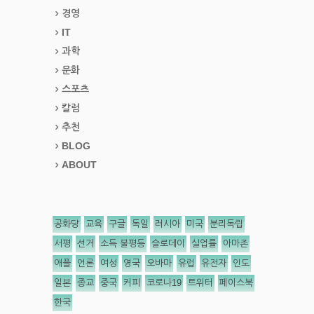
경영
IT
과학
문화
스포츠
칼럼
추천
BLOG
ABOUT
공화당
교육
구글
독일
러시아
미국
분리독립
서평
선거
소득 불평등
슬로데이
실업률
아마존
애플
언론
여성
영국
오바마
유럽
유전자
인도
일본
종교
중국
커피
코로나19
트위터
페이스북
한국