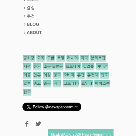
칼럼
추천
BLOG
ABOUT
공화당
교육
구글
독일
러시아
미국
분리독립
서평
선거
소득 불평등
슬로데이
실업률
아마존
애플
언론
여성
영국
오바마
유럽
유전자
인도
일본
종교
중국
커피
코로나19
트위터
페이스북
한국
FEEDBACK
,
2026
NewsPeppermint