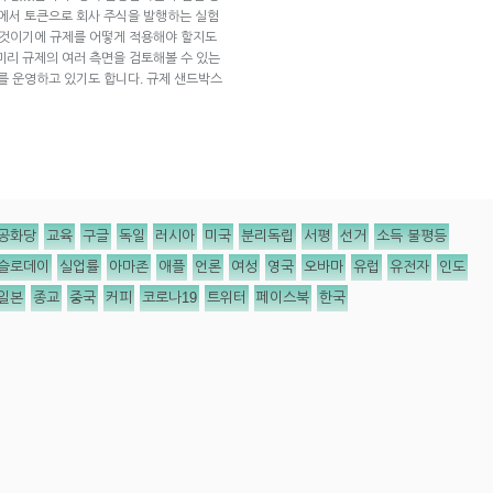
에서 토큰으로 회사 주식을 발행하는 실험
 것이기에 규제를 어떻게 적용해야 할지도
미리 규제의 여러 측면을 검토해볼 수 있는
ox)를 운영하고 있기도 합니다. 규제 샌드박스
공화당
교육
구글
독일
러시아
미국
분리독립
서평
선거
소득 불평등
슬로데이
실업률
아마존
애플
언론
여성
영국
오바마
유럽
유전자
인도
일본
종교
중국
커피
코로나19
트위터
페이스북
한국