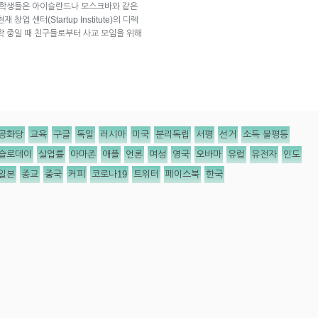
른 학생들은 아이슬란드나 모스크바와 같은
 센터(Startup Institute)의 디렉
학 중일 때 친구들로부터 사교 모임을 위해
공화당
교육
구글
독일
러시아
미국
분리독립
서평
선거
소득 불평등
슬로데이
실업률
아마존
애플
언론
여성
영국
오바마
유럽
유전자
인도
일본
종교
중국
커피
코로나19
트위터
페이스북
한국