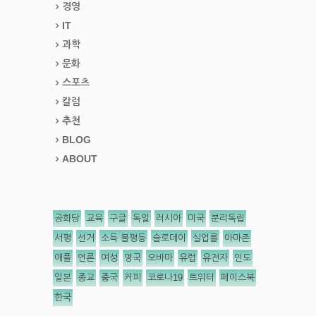
경영
IT
과학
문화
스포츠
칼럼
추천
BLOG
ABOUT
공화당
교육
구글
독일
러시아
미국
분리독립
서평
선거
소득 불평등
슬로데이
실업률
아마존
애플
언론
여성
영국
오바마
유럽
유전자
인도
일본
종교
중국
커피
코로나19
트위터
페이스북
한국