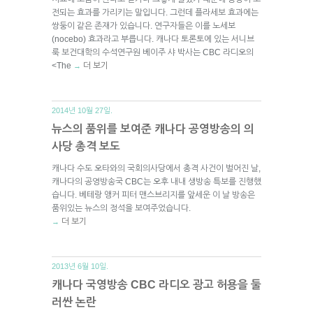
전되는 효과를 가리키는 말입니다. 그런데 플라세보 효과에는
쌍둥이 같은 존재가 있습니다. 연구자들은 이를 노세보
(nocebo) 효과라고 부릅니다. 캐나다 토론토에 있는 서니브
룩 보건대학의 수석연구원 베이주 샤 박사는 CBC 라디오의
<The
더 보기
→
2014년 10월 27일.
뉴스의 품위를 보여준 캐나다 공영방송의 의
사당 총격 보도
캐나다 수도 오타와의 국회의사당에서 총격 사건이 벌어진 날,
캐나다의 공영방송국 CBC는 오후 내내 생방송 특보를 진행했
습니다. 베테랑 앵커 피터 맨스브리지를 앞세운 이 날 방송은
품위있는 뉴스의 정석을 보여주었습니다.
더 보기
→
2013년 6월 10일.
캐나다 국영방송 CBC 라디오 광고 허용을 둘
러싼 논란