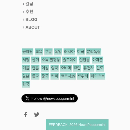
칼럼
추천
BLOG
ABOUT
공화당
교육
구글
독일
러시아
미국
분리독립
서평
선거
소득 불평등
슬로데이
실업률
아마존
애플
언론
여성
영국
오바마
유럽
유전자
인도
일본
종교
중국
커피
코로나19
트위터
페이스북
한국
FEEDBACK
,
2026
NewsPeppermint