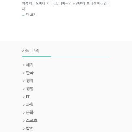
여름 에티오피아, 이라크, 레바논의 난민촌에 보내질 예정입니
다.
더 보기
→
카테고리
세계
한국
경제
경영
IT
과학
문화
스포츠
칼럼