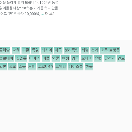
신을 놀라게 할지 모릅니다. 1964년 동경
은 이들을 대상으로하는 기기를 하나 만들
로 “만”은 숫자 10,000을,
더 보기
→
공화당
교육
구글
독일
러시아
미국
분리독립
서평
선거
소득 불평등
슬로데이
실업률
아마존
애플
언론
여성
영국
오바마
유럽
유전자
인도
일본
종교
중국
커피
코로나19
트위터
페이스북
한국