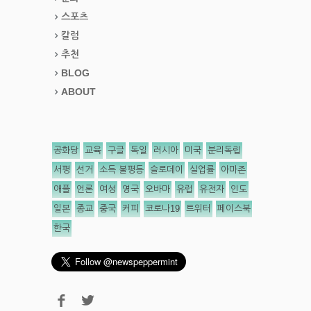
스포츠
칼럼
추천
BLOG
ABOUT
공화당
교육
구글
독일
러시아
미국
분리독립
서평
선거
소득 불평등
슬로데이
실업률
아마존
애플
언론
여성
영국
오바마
유럽
유전자
인도
일본
종교
중국
커피
코로나19
트위터
페이스북
한국