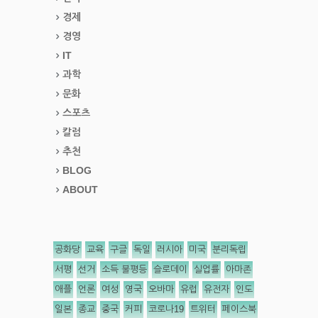
경제
경영
IT
과학
문화
스포츠
칼럼
추천
BLOG
ABOUT
공화당
교육
구글
독일
러시아
미국
분리독립
서평
선거
소득 불평등
슬로데이
실업률
아마존
애플
언론
여성
영국
오바마
유럽
유전자
인도
일본
종교
중국
커피
코로나19
트위터
페이스북