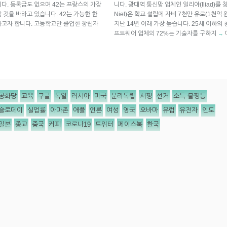
다. 등록금도 없으며 42는 프랑스의 가장
니다. 광대역 통신망 업체인 일리아(Iliad)를 
것을 바라고 있습니다. 42는 가능한 한
Niel)은 학교 설립에 자비 7천만 유로(1천억
하고자 합니다. 고등학교만 졸업한 창립자
지난 14년 이래 가장 높습니다. 25세 이하의
프트웨어 업체의 72%는 기술자를 구하지
→
공화당
교육
구글
독일
러시아
미국
분리독립
서평
선거
소득 불평등
슬로데이
실업률
아마존
애플
언론
여성
영국
오바마
유럽
유전자
인도
일본
종교
중국
커피
코로나19
트위터
페이스북
한국