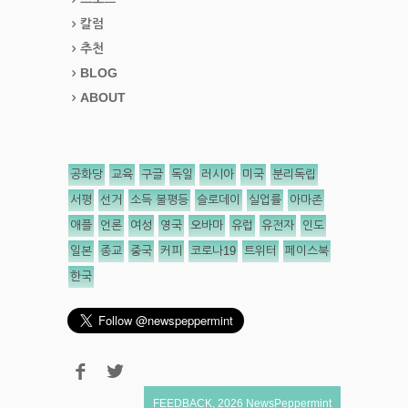
칼럼
추천
BLOG
ABOUT
공화당
교육
구글
독일
러시아
미국
분리독립
서평
선거
소득 불평등
슬로데이
실업률
아마존
애플
언론
여성
영국
오바마
유럽
유전자
인도
일본
종교
중국
커피
코로나19
트위터
페이스북
한국
FEEDBACK
,
2026
NewsPeppermint