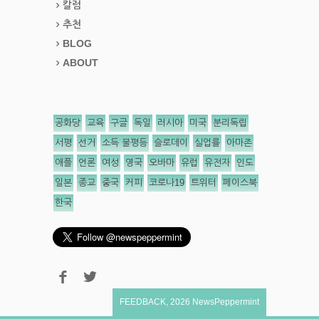
칼럼
추천
BLOG
ABOUT
공화당
교육
구글
독일
러시아
미국
분리독립
서평
선거
소득 불평등
슬로데이
실업률
아마존
애플
언론
여성
영국
오바마
유럽
유전자
인도
일본
종교
중국
커피
코로나19
트위터
페이스북
한국
FEEDBACK
,
2026
NewsPeppermint