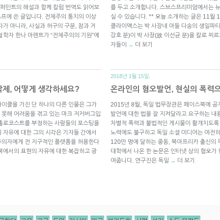
퍼민트의 해설과 함께 칼럼 번역도 읽어보
를 두고 소개합니다. 스브스프리미엄에서는 
 스프에 쓴 글입니다. 전체주의 통치의 이상
실 수 있습니다. ** 오늘 소개하는 글은 11월
가 아니라, 사실과 허구의 구분, 참과 거
클라이맥스는 박 사장네 아들 다송의 생일파티 
철학자 한나 아렌트가 “전체주의의 기원”에
강호 분)이 박 사장(故 이선균 분)을 칼로 
자들이
더 보기
→
2018년 1월 15일.
삭제, 어떻게 생각하세요?
온라인의 혐오발언, 현실의 폭력
이클을 가진 단 하나의 다른 인물은 그가
2015년 8월, 독일 법무장관은 페이스북에 
 못해 어려움을 겪고 있는 마크 저커버그입
발언에 대한 법을 잘 지켜달라고 요구하는 내
 홀로코스트를 부정하는 사람들의 포스팅을
차별적 폭력과 불법적인 게시물이 활개치도록 
 자유에 대한 그의 시각은 기자들 간에서
노력에도 불구하고 독일 소셜 미디어는 여전히
주의자에게 전 지구적인 플랫폼을 허용한다
120만 명에 달하는 중동, 북아프리카 출신의
북에서의 표현의 자유에 대한 복잡하고 광
대학에서 나온 한 논문은 인터넷 상의 혐오가
여줍니다. 연구진은 독일
더 보기
→