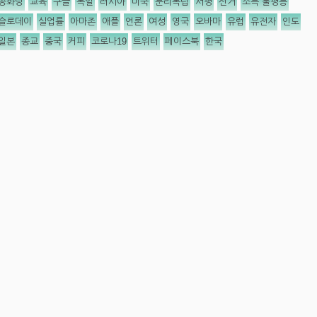
공화당
교육
구글
독일
러시아
미국
분리독립
서평
선거
소득 불평등
슬로데이
실업률
아마존
애플
언론
여성
영국
오바마
유럽
유전자
인도
일본
종교
중국
커피
코로나19
트위터
페이스북
한국