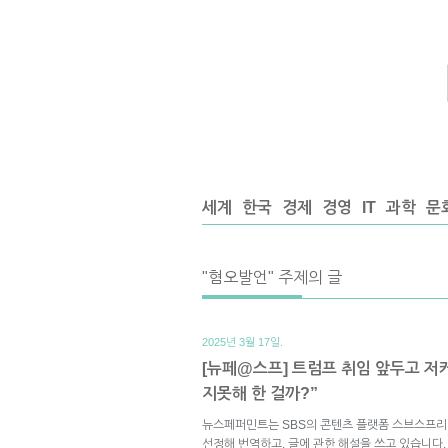
세계
한국
경제
경영
IT
과학
문
"혐오발언" 주제의 글
2025년 3월 17일.
[뉴페@스프] 트럼프 취임 앞두고 저
지못해 한 걸까?”
뉴스페퍼민트는 SBS의 콘텐츠 플랫폼 스브스프리
선정해 번역하고, 글에 관한 해설을 쓰고 있습니다.