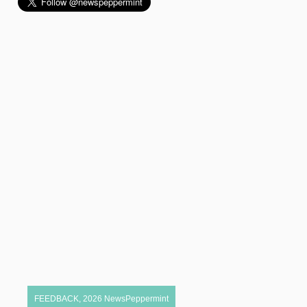
FEEDBACK
,
2026
NewsPeppermint