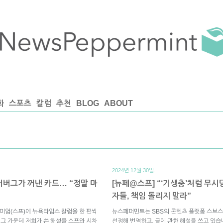
화
스포츠
칼럼
추천
BLOG
ABOUT
2024년 12월 30일.
커버그가 꺼낸 카드… “정말 마
[뉴페@스프] “‘기생충’처럼 무시
자들, 책임 돌리지 말라”
미엄(스프)에 뉴욕타임스 칼럼을 한 편씩
뉴스페퍼민트는 SBS의 콘텐츠 플랫폼 스브스
 그 가운데 저희가 쓴 해설을 스프와 시차
선정해 번역하고, 글에 관한 해설을 쓰고 있습