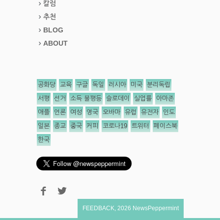
칼럼
추천
BLOG
ABOUT
공화당
교육
구글
독일
러시아
미국
분리독립
서평
선거
소득 불평등
슬로데이
실업률
아마존
애플
언론
여성
영국
오바마
유럽
유전자
인도
일본
종교
중국
커피
코로나19
트위터
페이스북
한국
FEEDBACK
,
2026
NewsPeppermint