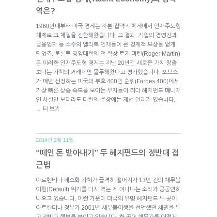
역은?
1960년대부터 미국 경제는 자본 집약적 체제에서 인재주도형
체제로 그 체질을 전환해왔습니다. 그 결과, 기업의 경영진과
금융업자 등 소수의 엘리트 인재들이 큰 경제적 보상을 얻게
되었죠. 토론토 경영대학의 전 학장 로저 마틴(Roger Martin)
은 이러한 인재주도형 경제는 지난 20년간 새로운 가치 창출
보다는 가치의 거래에만 몰두해왔다고 평가했습니다. 포브스
가 매년 선정하는 미국의 부호 400인 순위(Forbes 400)에서
가장 빠른 상승 속도를 보이는 부자들이 죄다 헤지펀드 매니저
인 사실만 보더라도 마틴의 주장에는 제법 일리가 있습니다.
더 보기
→
2014년 2월 11일.
“떼인 돈 받아내기” 두 헤지펀드의 정반대 접
근법
아르헨티나 페소화 가치가 급격히 떨어지자 13년 전의 채무불
이행(Default) 위기를 다시 겪는 게 아니냐는 소리가 공공연히
나오고 있습니다. 이런 가운데 미국의 유명 헤지펀드 두 곳이
아르헨티나 정부가 2001년 채무불이행을 선언했던 채권을 두
고 정반대 행보를 보이고 있습니다. 한 곳이 채무자를 어떻게