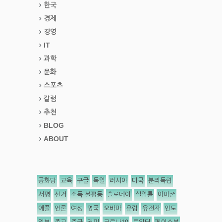
한국
경제
경영
IT
과학
문화
스포츠
칼럼
추천
BLOG
ABOUT
공화당
교육
구글
독일
러시아
미국
분리독립
서평
선거
소득 불평등
슬로데이
실업률
아마존
애플
언론
여성
영국
오바마
유럽
유전자
인도