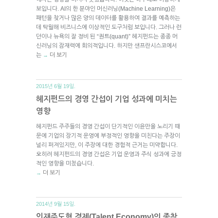
보입니다. AI의 한 분야인 머신러닝(Machine Learning)은
패턴을 찾거나 많은 양의 데이터를 활용하여 결과를 예측하는
데 탁월해 비즈니스에 이상적인 도구처럼 보입니다. 그러나 런
던이나 뉴욕의 잘 정비 된 “퀀트(quant)” 헤지펀드는 종종 머
신러닝의 잠재력에 회의적입니다. 하지만 샌프란시스코에서
는
더 보기
→
2015년 6월 19일.
헤지펀드의 경영 간섭이 기업 성과에 미치는
영향
헤지펀드 주주들의 경영 간섭이 단기적인 이윤만을 노리기 때
문에 기업의 장기적 운영에 부정적인 영향을 미친다는 주장이
널리 퍼져있지만, 이 주장에 대한 경험적 근거는 미약합니다.
오히려 헤지펀드의 경영 간섭은 기업 운영과 주식 성과에 긍정
적인 영향을 미쳤습니다.
더 보기
→
2014년 9월 15일.
인재주도형 경제(Talent Economy)의 종착