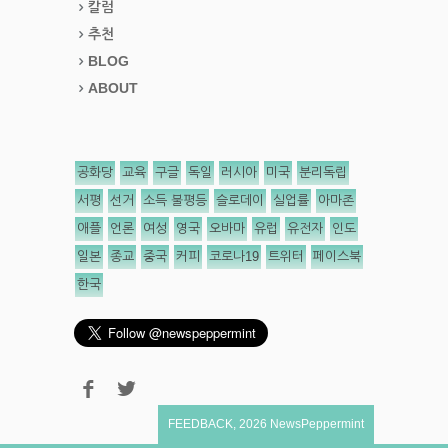
칼럼
추천
BLOG
ABOUT
공화당
교육
구글
독일
러시아
미국
분리독립
서평
선거
소득 불평등
슬로데이
실업률
아마존
애플
언론
여성
영국
오바마
유럽
유전자
인도
일본
종교
중국
커피
코로나19
트위터
페이스북
한국
FEEDBACK
,
2026
NewsPeppermint