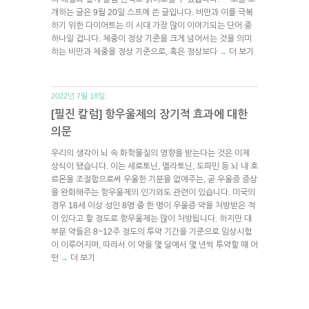
개하는 글은 9월 20일 스프에 쓴 글입니다. 비만과 이를 극복
하기 위한 다이어트는 이 시대 가장 많이 이야기되는 단어 중
하나일 겁니다. 체중이 정상 기준을 크게 넘어서는 것을 의미
하는 비만과 체중을 정상 기준으로, 혹은 정상보다
더 보기
→
2022년 7월 18일.
[필진 칼럼] 항우울제의 장기적 효과에 대한
의문
우리의 생각이 뇌 속 화학물질의 영향을 받는다는 것은 이제
상식이 됐습니다. 이는 세로토닌, 멜라토닌, 도파민 등 뇌 내 호
르몬을 조절함으로써 우울한 기분을 없애주는, 곧 우울증 증상
을 완화해주는 항우울제의 인기와도 관련이 있습니다. 미국의
경우 18세 이상 성인 8명 중 한 명이 우울증 약을 처방받은 적
이 있다고 할 정도로 항우울제는 많이 처방됩니다. 하지만 대
부분 약들은 8~12주 정도의 투약 기간을 기준으로 임상시험
이 이루어지며, 따라서 이 약을 몇 달에서 몇 년씩 투약할 때 어
떤
더 보기
→