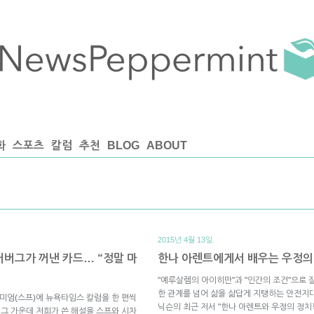
화
스포츠
칼럼
추천
BLOG
ABOUT
2015년 4월 13일.
커버그가 꺼낸 카드… “정말 마
한나 아렌트에게서 배우는 우정의
"예루살렘의 아이히만"과 "인간의 조건"으로 
한 관계를 넘어 삶을 삶답게 지탱하는 안전지
미엄(스프)에 뉴욕타임스 칼럼을 한 편씩
닉슨의 최근 저서 "한나 아렌트와 우정의 정
 그 가운데 저희가 쓴 해설을 스프와 시차