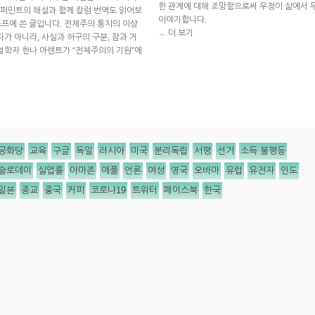
한 관계에 대해 조망함으로써 우정이 삶에서 
퍼민트의 해설과 함께 칼럼 번역도 읽어보
이야기합니다.
 스프에 쓴 글입니다. 전체주의 통치의 이상
더 보기
→
가 아니라, 사실과 허구의 구분, 참과 거
철학자 한나 아렌트가 “전체주의의 기원”에
공화당
교육
구글
독일
러시아
미국
분리독립
서평
선거
소득 불평등
슬로데이
실업률
아마존
애플
언론
여성
영국
오바마
유럽
유전자
인도
일본
종교
중국
커피
코로나19
트위터
페이스북
한국