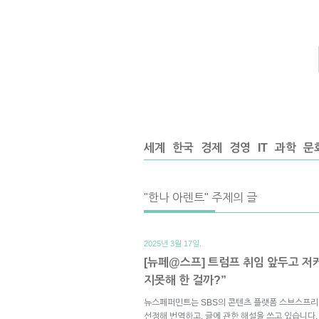
세계
한국
경제
경영
IT
과학
문
"한나 아렌트" 주제의 글
2025년 3월 17일.
[뉴페@스프] 트럼프 취임 앞두고 저
지못해 한 걸까?”
뉴스페퍼민트는 SBS의 콘텐츠 플랫폼 스브스프리
선정해 번역하고, 글에 관한 해설을 쓰고 있습니다.