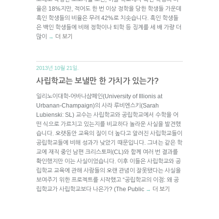
율은 18%지만, 적어도 한 번 이상 정학을 당한 학생들 가운데
흑인 학생들의 비율은 무려 42%로 치솟습니다. 흑인 학생들
은 백인 학생들에 비해 정학이나 퇴학 등 징계를 세 배 가량 더
많이
더 보기
→
2013년 10월 21일.
사립학교는 보낼만 한 가치가 있는가?
일리노이대학-어바나샴페인(University of Illionis at
Urbanan-Champaign)의 사라 루비엔스키(Sarah
Lubienski: SL) 교수는 사립학교와 공립학교에서 수학을 어
떤 식으로 가르치고 있는지를 비교하다 놀라운 사실을 발견했
습니다. 오랫동안 교육의 질이 더 높다고 알려진 사립학교들이
공립학교들에 비해 성과가 낮았기 때문입니다. 그녀는 같은 학
교에 재직 중인 남편 크리스토퍼(CL)와 함께 여러 번 결과를
확인했지만 이는 사실이었습니다. 이후 이들은 사립학교와 공
립학교 교육에 관해 사람들의 오랜 관념이 잘못됐다는 사실을
보여주기 위한 프로젝트를 시작했고 “공립학교의 이점: 왜 공
립학교가 사립학교보다 나은가? (The Public
더 보기
→